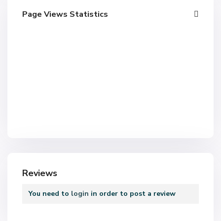
Page Views Statistics
G
L
O
R
I
E
S
,
Reviews
B
a
You need to
login
in order to post a review
r
c