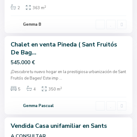
B
2
2
363 m
a
g
e
Gemma B
s
Chalet en venta Pineda ( Sant Fruitós
Sales
De Bag...
545.000 €
¡Descubre tu nuevo hogar en la prestigiosa urbanización de Sant
S
Fruitós de Bages! Este imp
...
a
2
5
4
350 m
n
t
s
Gemma Pascual
,
Vendida Casa unifamiliar en Sants
A CONSULTAR