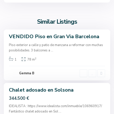
e
l
o
n
Similar Listings
a
VENDIDO Piso en Gran Via Barcelona
Sales
S
S
Piso exterior a calle y patio de manzana a reformar con muchas
a
o
posibilidades. 3 balcones a
...
n
l
t
2
1
78 m
s
F
o
r
n
Gemma B
u
a
i
t
Chalet adosado en Solsona
Sales
o
344.500 €
s
d
IDEALISTA : https://www.idealista.com/inmueble/106960917/
e
Fantástico chalet adosado en Sol
...