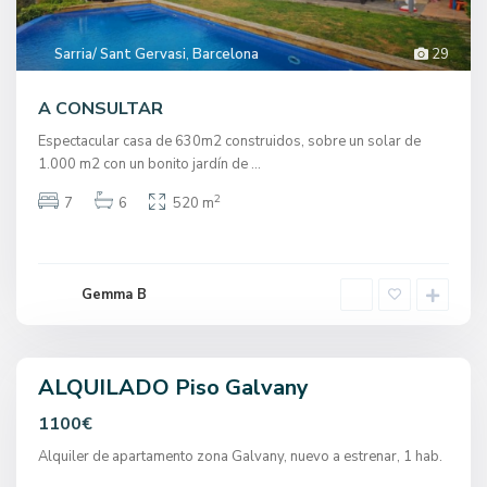
Sarria/ Sant Gervasi
,
Barcelona
29
S
a
r
A CONSULTAR
r
i
Espectacular casa de 630m2 construidos, sobre un solar de
a
/
1.000 m2 con un bonito jardín de
...
S
a
2
7
6
520 m
n
t
G
e
r
v
Gemma B
a
s
i
,
ALQUILADO Piso Galvany
S
a
n
1100€
t
s
Alquiler de apartamento zona Galvany, nuevo a estrenar, 1 hab.
,
B