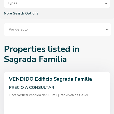
Types
More Search Options
S
a
g
r
Por defecto
a
d
a
F
Properties listed in
a
m
i
Sagrada Familia
l
i
a
,
VENDIDO Edificio Sagrada Familia
PRECIO A CONSULTAR
Finca vertical vendida de 500m2 junto Avenida Gaudí